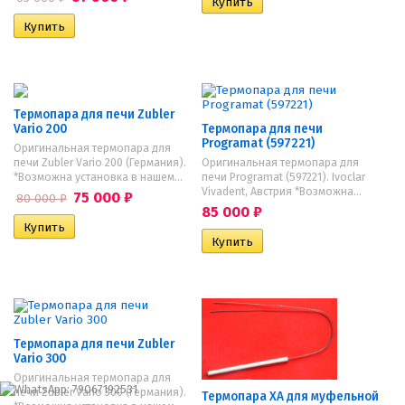
Термопара для печи Zubler
Vario 200
Термопара для печи
Programat (597221)
Оригинальная термопара для
печи Zubler Vario 200 (Германия).
Оригинальная термопара для
*Возможна установка в нашем...
печи Programat (597221). Ivoclar
Vivadent, Австрия *Возможна...
75 000
₽
80 000
₽
85 000
₽
Термопара для печи Zubler
Vario 300
Оригинальная термопара для
печи Zubler Vario 300 (Германия).
Термопара ХА для муфельной