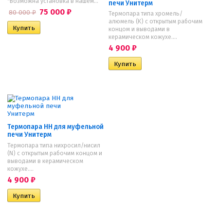
*Возможна установка в нашем...
печи Унитерм
75 000
₽
80 000
₽
​Термопара типа хромель/
алюмель (К) с открытым рабочим
концом и выводами в
керамическом кожухе....
4 900
₽
Термопара НН для муфельной
печи Унитерм
​Термопара типа нихросил/нисил
(N) с открытым рабочим концом и
выводами в керамическом
кожухе....
4 900
₽